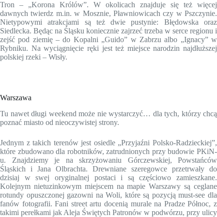
Tron – „Korona Królów”. W okolicach znajduje się też więcej
dawnych twierdz m.in. w Mosznie, Pławniowicach czy w Pszczynie.
Nietypowymi atrakcjami są też dwie pustynie: Błędowska oraz
Siedlecka. Będąc na Śląsku koniecznie zajrzeć trzeba w serce regionu i
zejść pod ziemię – do Kopalni „Guido” w Zabrzu albo „Ignacy” w
Rybniku. Na wyciągnięcie ręki jest też miejsce narodzin najdłuższej
polskiej rzeki – Wisły.
Warszawa
Tu nawet długi weekend może nie wystarczyć… dla tych, którzy chcą
poznać miasto od nieoczywistej strony.
Jednym z takich terenów jest osiedle „Przyjaźni Polsko-Radzieckiej”,
które zbudowano dla robotników, zatrudnionych przy budowie PKiN-
u. Znajdziemy je na skrzyżowaniu Górczewskiej, Powstańców
Śląskich i Jana Olbrachta. Drewniane szeregowce przetrwały do
dzisiaj w swej oryginalnej postaci i są częściowo zamieszkane.
Kolejnym nietuzinkowym miejscem na mapie Warszawy są ceglane
rotundy opuszczonej gazowni na Woli, które są pozycją must-see dla
fanów fotografii. Fani street artu docenią murale na Pradze Północ, z
takimi perełkami jak Aleja Świętych Patronów w podwórzu, przy ulicy