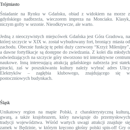
Trójmiasto
Śniadanie na Rynku w Gdańsku, obiad z widokiem na morze z
gdyńskiego nadbrzeża, wieczorem impreza na Monciaku. Klasyk,
niczym gofry w sezonie. Nieodkrywcze, ale warto.
Jedną z nieoczywistych miejscówek Gdańska jest Góra Gradowa, na
której szczycie w XIX w. został wybudowany fort, broniący miasta od
zachodu. Obecnie funkcję tę pełni duży czerwony “Krzyż Milenijny”,
a dawne fortyfikacje są dostępne do zwiedzania. Z kolei dla młodych
odwiedzających na szczycie góry stworzono też interaktywne centrum
naukowe. Inną interesującą atrakcją gdańskiego nabrzeża jest statek
piracki, zaś w poszukiwaniu kultury należy wybrać adres Ulicy
Elektryków – zagłębia klubowego, znajdującego się w
postoczniowych budynkach.
Śląsk
Unikatowy region na mapie Polski, z charakterystyczną kulturą,
gwarą, a także krajobrazem, który nawiązuje do przemysłowych
tradycji województwa. Wśród wartych uwagi atrakcji znajduje się
zamek w Będzinie, w którym kręcono głośny polski spin-off Gry o