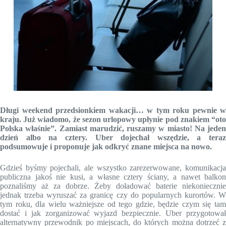
Długi weekend przedsionkiem wakacji… w tym roku pewnie w
kraju. Już wiadomo, że sezon urlopowy upłynie pod znakiem “oto
Polska właśnie”. Zamiast marudzić, ruszamy w miasto! Na jeden
dzień albo na cztery. Uber dojechał wszędzie, a teraz
podsumowuje i proponuje jak odkryć znane miejsca na nowo.
Gdzieś byśmy pojechali, ale wszystko zarezerwowane, komunikacja
publiczna jakoś nie kusi, a własne cztery ściany, a nawet balkon
poznaliśmy aż za dobrze. Żeby doładować baterie niekoniecznie
jednak trzeba wyruszać za granicę czy do popularnych kurortów. W
tym roku, dla wielu ważniejsze od tego gdzie, będzie czym się tam
dostać i jak zorganizować wyjazd bezpiecznie. Uber przygotował
alternatywny przewodnik po miejscach, do których można dotrzeć z