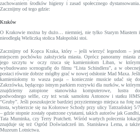
zachowaniem środków higieny i zasad społecznego dystansowania.
Zacznijmy od tego gdzie:
Kraków
O Krakowie można by dużo… niemniej, nie tylko Starym Miastem i
nieodległą Wieliczką stolica Małopolski stoi.
Zacznijmy od Kopca Kraka, który – jeśli wierzyć legendom – jest
miejscem pochówku założyciela miasta. Oprócz panoramy miasta z
jego szczytu w oczy rzuca się kamieniołom Liban, w którym
wybudowano scenografię do filmu “Lista Schindlera”, a w obecnej
postaci równie dobrze mógłby grać w nowej odsłonie Mad Maxa. Jeśli
kamieniołomy to wasza pasja – koniecznie musicie udać się do
Zakrzówka, będącego istnym parkiem rozrywki dla nurków, w którym
znajdziemy zatopione stanowiska komputerowe, lustra do
podwodnego selfie, czy też wrak samolotu Antonow i statku HMS
“Gruby”. Jeśli poszukujecie bardziej przyziemnego miejsca na fotę na
insta, wybierzcie się na Kolorowe Schody przy ulicy Tatrzańskiej 5/7
– gdzie stopnie zostały opatrzone cytatami, takich autorów jak Gandhi,
Tata Muminka, czy Terry Pratchett. Wśród wartych polecenia lokacji
znajduje się też Ogród Doświadczeń im. Stanisława Lema, a także
Muzeum Lotnictwa.