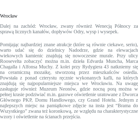
Wrocław
Dalej na zachód: Wrocław, zwany również Wenecją Północy za
sprawą licznych kanałów, dopływów Odry, wysp i wysepek.
Pomijając najbardziej znane atrakcje (które są równie ciekawe, serio),
warto udać się do dzielnicy Nadodrze, gdzie na elewacjach
wiekowych kamienic znajdują się nowoczesne murale. Przy ulicy
Roosevelta zobaczyć można m.in. dzieła Edvarda Muncha, Marca
Chagalla i Alfonsa Muchy. Z kolei przy Rydygiera 43 natkniemy się
na ceramiczną mozaikę, stworzoną przez mieszkańców osiedla.
Powstała z ponad czterystu ręcznie wykonanych kafli, na których
znajdują się najpopularniejsze miejsca we Wrocławiu. Na uwagę
zasługuje również Muzeum Neonów, gdzie nocną porą można w
pełnej krasie podziwiać m.in. gazowe oświetlenie uratowane z Dworca
Głównego PKP, Domu Handlowego, czy Grand Hotelu. Jednym z
najlepszych miejsc na pamiątkowe zdjęcie na insta jest “Brama do
Wszystkiego” zwana też koronkową, ze względu na charakterystyczne
wzory i oświetlenie na ścianach przejścia.