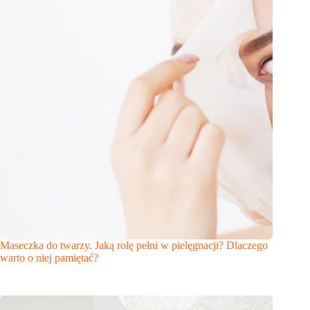
Maseczka do twarzy. Jaką rolę pełni w pielęgnacji? Dlaczego
warto o niej pamiętać?