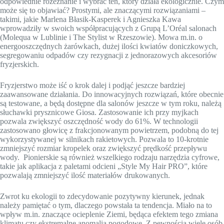
odpowiednie rozeznanie i wybrać ten, który działa ekologicznie. Czym
może się to objawiać? Prostymi, ale znaczącymi rozwiązaniami –
takimi, jakie Marlena Błasik-Kasperek i Agnieszka Kawa
wprowadziły w swoich współpracujących z Grupą L’Oréal salonach
(Molequa w Lublinie i The Stylist w Rzeszowie). Mowa m.in. o
energooszczędnych żarówkach, dużej ilości kwiatów doniczkowych,
segregowaniu odpadów czy rezygnacji z jednorazowych akcesoriów
fryzjerskich.
Fryzjerstwo może iść o krok dalej i podjąć jeszcze bardziej
zaawansowane działania. Do innowacyjnych rozwiązań, które obecnie
są testowane, a będą dostępne dla salonów jeszcze w tym roku, należą
słuchawki prysznicowe Giosa. Zastosowanie ich przy myjkach
pozwala zwiększyć oszczędność wody do 61%. W technologii
zastosowano głowicę z frakcjonowanym powietrzem, podobną do tej
wykorzystywanej w silnikach rakietowych. Pozwala to 10-krotnie
zmniejszyć rozmiar kropelek oraz zwiększyć prędkość przepływu
wody. Pionierskie są również wszelkiego rodzaju narzędzia cyfrowe,
takie jak aplikacja z paletami odcieni „Style My Hair PRO”, które
pozwalają zmniejszyć ilość materiałów drukowanych.
Zwrot ku ekologii to zdecydowanie pozytywny kierunek, jednak
należy pamiętać o tym, dlaczego powstała ta tendencja. Miało na to
wpływ m.in. znaczące ocieplenie Ziemi, będąca efektem tego zmiana
klimatu czy ekstremalne anomalia pogodowe. Z pewnością wiele osób