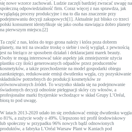
się nowe wzorce zachowań. Ludzie zaczęli bardziej zwracać uwagę na
społeczną odpowiedzialność firm. Coraz więcej z nas sprawdza, jak
wyglądają procesy produkcyjne i ma to dla nas znaczenie przy
podejmowaniu decyzji zakupowych[1]. Aktualnie już blisko co trzeci
polski konsument identyfikuje się jako osoba stawiająca dobro planety
na pierwszym miejscu.[2]
Ta część z nas, która do tego grona należy i która poza dobrem
planety, ma też na uwadze troskę o siebie i swój wygląd, z pewnością
jest na bieżąco ze sposobem działań i deklaracjami marek beauty.
Osoby te mogą interesować takie aspekty jak zmniejszenie użycia
plastiku czy ilości generowanych odpadów przez producentów
kosmetyków, a także przechodzenie na model gospodarki obiegu
zamkniętego, redukowanie emisji dwutlenku węgla, czy pozyskiwanie
składników potrzebnych do produkcji kosmetyków ze
zrównoważonych źródeł. To wszystko składa się na podejmowanie
świadomych decyzji odnośnie pielęgnacji skóry czy włosów, a
profesjonalne marki fryzjerskie wchodzące w skład Grupy L’Oréal,
biorą to pod uwagę.
W latach 2013-2020 udało im się zredukować emisję dwutlenku węgla
o 81%, a zużycie wody o 49%. Ulepszono też profil środowiskowy
lub społeczny w przypadku 96% nowych bądź odnowionych
produktów, a fabryka L’Oréal Warsaw Plant w Kaniach pod