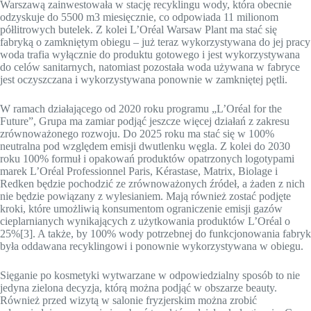
Warszawą zainwestowała w stację recyklingu wody, która obecnie
odzyskuje do 5500 m3 miesięcznie, co odpowiada 11 milionom
półlitrowych butelek. Z kolei L’Oréal Warsaw Plant ma stać się
fabryką o zamkniętym obiegu – już teraz wykorzystywana do jej pracy
woda trafia wyłącznie do produktu gotowego i jest wykorzystywana
do celów sanitarnych, natomiast pozostała woda używana w fabryce
jest oczyszczana i wykorzystywana ponownie w zamkniętej pętli.
W ramach działającego od 2020 roku programu „L’Oréal for the
Future”, Grupa ma zamiar podjąć jeszcze więcej działań z zakresu
zrównoważonego rozwoju. Do 2025 roku ma stać się w 100%
neutralna pod względem emisji dwutlenku węgla. Z kolei do 2030
roku 100% formuł i opakowań produktów opatrzonych logotypami
marek L’Oréal Professionnel Paris, Kérastase, Matrix, Biolage i
Redken będzie pochodzić ze zrównoważonych źródeł, a żaden z nich
nie będzie powiązany z wylesianiem. Mają również zostać podjęte
kroki, które umożliwią konsumentom ograniczenie emisji gazów
cieplarnianych wynikających z użytkowania produktów L’Oréal o
25%[3]. A także, by 100% wody potrzebnej do funkcjonowania fabryk
była oddawana recyklingowi i ponownie wykorzystywana w obiegu.
Sięganie po kosmetyki wytwarzane w odpowiedzialny sposób to nie
jedyna zielona decyzja, którą można podjąć w obszarze beauty.
Również przed wizytą w salonie fryzjerskim można zrobić