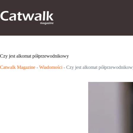
Przejdź
do
treści
Czy jest alkomat półprzewodnikowy
Catwalk Magazine
-
Wiadomości
-
Czy jest alkomat półprzewodnikow