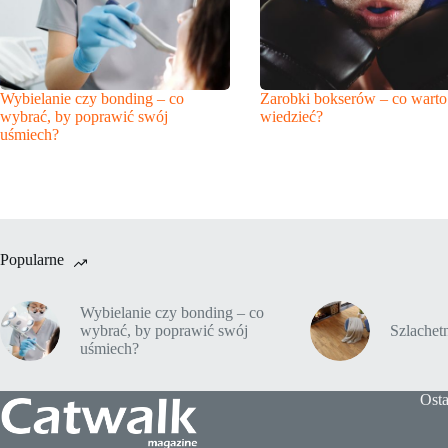
Wybielanie czy bonding – co
Zarobki bokserów – co warto
wybrać, by poprawić swój
wiedzieć?
uśmiech?
Popularne
Wybielanie czy bonding – co
wybrać, by poprawić swój
Szlache
uśmiech?
Osta