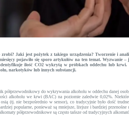
 zrobi? Jaki jest pożytek z takiego urządzenia? Tworzenie i ana
miesięcy pojawiło się sporo artykułów na ten temat. Wyzwanie – j
 Identyfikuje ilość CO2 wykrytą w próbkach oddechu lub krwi. 
olu, narkotyków lub innych substancji.
ik półprzewodnikowy do wykrywania alkoholu w oddechu danej osoby. 
rtości alkoholu we krwi (BAC) na poziomie zaledwie 0,02%. Niekt
sią (tj. nie bezpośrednio w sensor), co tradycyjnie było dość tru
rdziej popularne, ponieważ są mniejsze, lżejsze i bardziej przenośne 
 alkomaty półprzewodnikowe są często tańsze od tradycyjnych alkomat