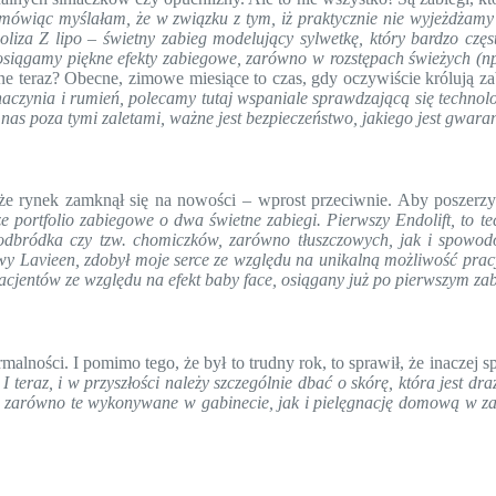
mówiąc myślałam, że w związku z tym, iż praktycznie nie wyjeżdżamy 
poliza Z lipo – świetny zabieg modelujący sylwetkę, który bardzo czę
osiągamy piękne efekty zabiegowe, zarówno w rozstępach świeżych (np.
ne teraz? Obecne, zimowe miesiące to czas, gdy oczywiście królują za
aczynia i rumień, polecamy tutaj wspaniale sprawdzającą się technol
a nas poza tymi zaletami, ważne jest bezpieczeństwo, jakiego jest gwa
 rynek zamknął się na nowości – wprost przeciwnie. Aby poszerzyć
 portfolio zabiegowe o dwa świetne zabiegi. Pierwszy Endolift, to 
podbródka czy tzw. chomiczków, zarówno tłuszczowych, jak i spowo
lowy Lavieen, zdobył moje serce ze względu na unikalną możliwość pra
 pacjentów ze względu na efekt baby face, osiągany już po pierwszym za
alności. I pomimo tego, że był to trudny rok, to sprawił, że inaczej 
–
I teraz, i w przyszłości n
ależy szczególnie dbać o skórę, która jest dr
zarówno te wykonywane w gabinecie, jak i pielęgnację domową w zal