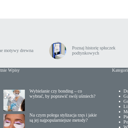
Poznaj historię spłuczek
tne motywy drewna
podtynkowych
tnie Wpisy
Kategori
Wybielanie czy bonding – co
Do
wybrać, by poprawić swój uśmiech?
Ga
Go
Li
M
Na czym polega stylizacja rzęs i jakie
Pi
są jej najpopularniejsze metody?
Po
Wi