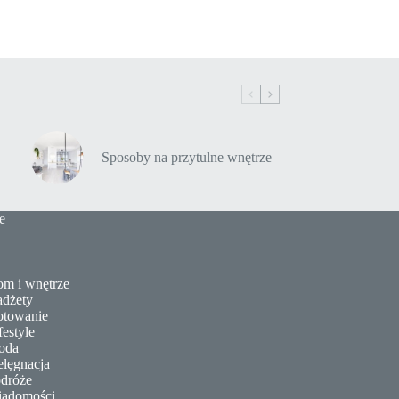
Sposoby na przytulne wnętrze
e
m i wnętrze
dżety
towanie
festyle
oda
elęgnacja
dróże
adomości