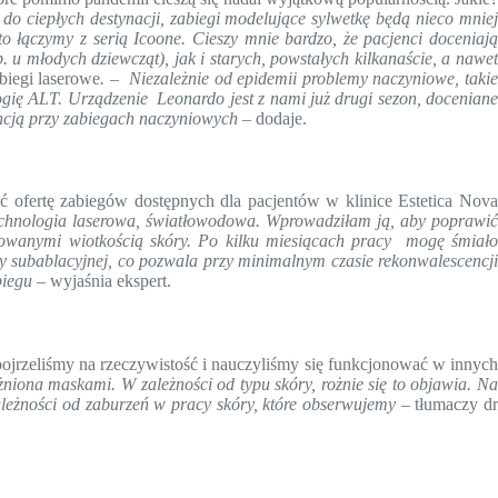
do ciepłych destynacji, zabiegi modelujące sylwetkę będą nieco mnie
sto łączymy z serią Icoone. Cieszy mnie bardzo, że pacjenci doceniaj
 u młodych dziewcząt), jak i starych, powstałych kilkanaście, a nawet
biegi laserowe
. –
Niezależnie od epidemii problemy naczyniowe, taki
ogię ALT. Urządzenie Leonardo jest z nami już drugi sezon, doceniane
rancją przy zabiegach naczyniowych
– dodaje.
 ofertę zabiegów dostępnych dla pacjentów w klinice Estetica Nova
technologia laserowa, światłowodowa. Wprowadziłam ją, aby poprawi
dowanymi wiotkością skóry. Po kilku miesiącach pracy mogę śmiało
cy subablacyjnej, co pozwala przy minimalnym czasie rekonwalescencji
biegu –
wyjaśnia ekspert.
spojrzeliśmy na rzeczywistość i nauczyliśmy się funkcjonować w innych
ażniona maskami. W zależności od typu skóry, rożnie się to objawia. Na
eżności od zaburzeń w pracy skóry, które obserwujemy
– tłumaczy d