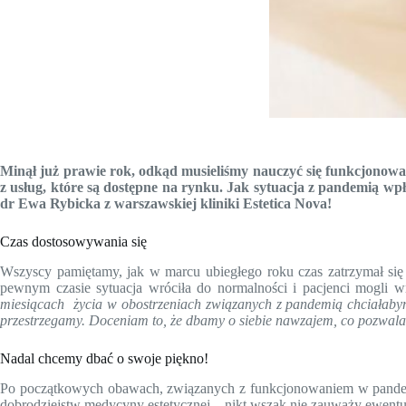
Minął już prawie rok, odkąd musieliśmy nauczyć się funkcjonować
z usług, które są dostępne na rynku. Jak sytuacja z pandemią wp
dr Ewa Rybicka z warszawskiej kliniki Estetica Nova!
Czas dostosowywania się
Wszyscy pamiętamy, jak w marcu ubiegłego roku czas zatrzymał się
pewnym czasie sytuacja wróciła do normalności i pacjenci mogli w
miesiącach życia w obostrzeniach związanych z pandemią chciałaby
przestrzegamy. Doceniam to, że dbamy o siebie nawzajem, co pozwal
Nadal chcemy dbać o swoje piękno!
Po początkowych obawach, związanych z funkcjonowaniem w pandemii,
dobrodziejstw medycyny estetycznej – nikt wszak nie zauważy ewentua