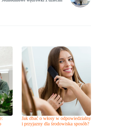
Jednodniowe wędrówki z dziećmi
e:
Jak dbać o włosy w odpowiedzialny
o
i przyjazny dla środowiska sposób?