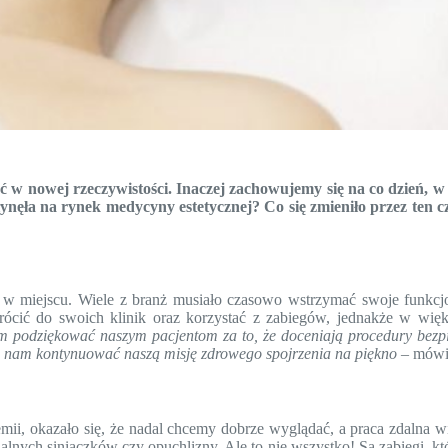
 w nowej rzeczywistości. Inaczej zachowujemy się na co dzień, w 
łynęła na rynek medycyny estetycznej? Co się zmieniło przez ten
 w miejscu. Wiele z branż musiało czasowo wstrzymać swoje funkcj
rócić do swoich klinik oraz korzystać z zabiegów, jednakże w wię
m podziękować naszym pacjentom za to, że doceniają procedury bezp
a nam kontynuować naszą misję zdrowego spojrzenia na piękno –
mówi
 okazało się, że nadal chcemy dobrze wyglądać, a praca zdalna wiel
lnych siniaczków czy opuchlizny. Ale to nie wszystko! Są zabiegi, kt