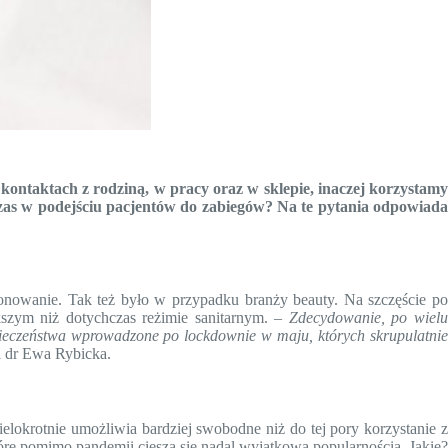
kontaktach z rodziną, w pracy oraz w sklepie, inaczej korzystamy
 czas w podejściu pacjentów do zabiegów? Na te pytania odpowiada
onowanie. Tak też było w przypadku branży beauty. Na szczęście po
kszym niż dotychczas reżimie sanitarnym. –
Zdecydowanie, po wiel
ieczeństwa wprowadzone po lockdownie w maju, których skrupulatnie
 dr Ewa Rybicka.
okrotnie umożliwia bardziej swobodne niż do tej pory korzystanie z
óre pomimo pandemii cieszą się nadal wyjątkową popularnością. Jakie?