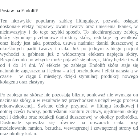
Postaw na Endolift!
Ten niezwykle popularny zabieg liftingujący, pozwala osiągać
doskonałe efekty poprawy owalu twarzy oraz uniesienia tkanek, w
nieinwazyjny i do tego szybki sposób. To niechirurgiczny zabieg,
który stymuluje przebudowę struktury skóry, redukuje jej wiotkość
oraz kiedy jest taka potrzeba, usuwa nadmiar tkanki tłuszczowej z
określonych partii twarzy i ciała. Już po jednym zabiegu pacjent
wychodzi z gabinetu już z widocznym efektem napięcia skóry.
Bezpośrednio po wizycie może pojawić się obrzęk, który będzie trwał
od 4 do 14 dni. W efekcie po zabiegu Endolift skóra staje się
naturalnie zagęszczona i jędrna – a jej przebudowa i efekt narastają w
czasie – w ciągu 6 miesięcy, dzięki stymulacji produkcji nowego
kolagenu oraz elastyny.
Po zabiegu na skórze nie pozostają blizny, ponieważ nie wymaga on
nacinania skóry, a w rezultacie też przechodzenia uciążliwego procesu
rekonwalescencji. Świetne efekty przynosi w liftingu środkowej i
dolnej części twarzy, podkreślaniu konturu żuchwy, ujędrnieniu skóry
szyi i dekoltu oraz redukcji tkanki tłuszczowej w okolicy podbródka.
Doskonale sprawdza się również na obszarach ciała: przy
modelowaniu ramion, brzucha, wewnętrznej i zewnętrznej strony ud
oraz okolicy kolan.