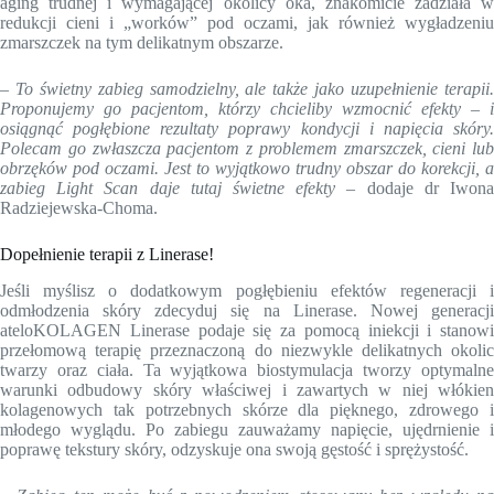
aging trudnej i wymagającej okolicy oka, znakomicie zadziała w
redukcji cieni i „worków” pod oczami, jak również wygładzeniu
zmarszczek na tym delikatnym obszarze.
–
To świetny zabieg samodzielny, ale także jako uzupełnienie terapii.
Proponujemy go pacjentom, którzy chcieliby wzmocnić efekty – i
osiągnąć pogłębione rezultaty poprawy kondycji i napięcia skóry.
Polecam go zwłaszcza pacjentom z problemem zmarszczek, cieni lub
obrzęków pod oczami. Jest to wyjątkowo trudny obszar do korekcji, a
zabieg Light Scan daje tutaj świetne efekty
– dodaje dr Iwon
Radziejewska-Choma.
Dopełnienie terapii z Linerase!
Jeśli myślisz o dodatkowym pogłębieniu efektów regeneracji i
odmłodzenia skóry zdecyduj się na Linerase. Nowej generacji
ateloKOLAGEN Linerase podaje się za pomocą iniekcji i stanowi
przełomową terapię przeznaczoną do niezwykle delikatnych okolic
twarzy oraz ciała. Ta wyjątkowa biostymulacja tworzy optymalne
warunki odbudowy skóry właściwej i zawartych w niej włókien
kolagenowych tak potrzebnych skórze dla pięknego, zdrowego i
młodego wyglądu. Po zabiegu zauważamy napięcie, ujędrnienie i
poprawę tekstury skóry, odzyskuje ona swoją gęstość i sprężystość.