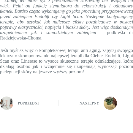
–
Zabieg ten może być z powodzeniem stosowany bez względu n
wiek. Pełni on funkcję stymulatora do rekonstrukcji i odbudowy
tkanek. Bardzo często wykonujemy go jako procedurę przygotowawczą
przed zabiegiem Endolift czy Light Scan. Następnie kontynuujemy
terapię, aby uzyskać jak najlepsze efekty pozabiegowe w postaci
poprawy elastyczności, napięcia i blasku skóry. Jest więc doskonałym
uzupełnieniem jak i samodzielnym zabiegiem
– podkreśla dr
Radziejewska-Choma.
Jeśli myślisz więc o kompleksowej terapii anti-aging, zapytaj swojego
lekarza o skomponowanie najlepszej terapii dla Ciebie. Endolift, Light
Scan oraz Linerase to wysoce skuteczne terapie odmładzające, które
działają osobno jak i wzajemnie się uzupełniają wynosząc poziom
pielęgnacji skóry na jeszcze wyższy poziom!
POPRZEDNI
NASTĘPNY