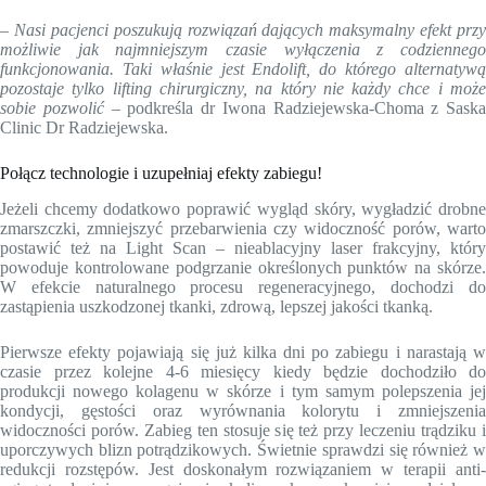
–
Nasi pacjenci poszukują rozwiązań dających maksymalny efekt przy
możliwie jak najmniejszym czasie wyłączenia z codziennego
funkcjonowania. Taki właśnie jest Endolift, do którego alternatywą
pozostaje tylko lifting chirurgiczny, na który nie każdy chce i może
sobie pozwolić
– podkreśla dr Iwona Radziejewska-Choma z Saska
Clinic Dr Radziejewska.
Połącz technologie i uzupełniaj efekty zabiegu!
Jeżeli chcemy dodatkowo poprawić wygląd skóry, wygładzić drobne
zmarszczki, zmniejszyć przebarwienia czy widoczność porów, warto
postawić też na Light Scan – nieablacyjny laser frakcyjny, który
powoduje kontrolowane podgrzanie określonych punktów na skórze.
W efekcie naturalnego procesu regeneracyjnego, dochodzi do
zastąpienia uszkodzonej tkanki, zdrową, lepszej jakości tkanką.
Pierwsze efekty pojawiają się już kilka dni po zabiegu i narastają w
czasie przez kolejne 4-6 miesięcy kiedy będzie dochodziło do
produkcji nowego kolagenu w skórze i tym samym polepszenia jej
kondycji, gęstości oraz wyrównania kolorytu i zmniejszenia
widoczności porów. Zabieg ten stosuje się też przy leczeniu trądziku i
uporczywych blizn potrądzikowych. Świetnie sprawdzi się również w
redukcji rozstępów. Jest doskonałym rozwiązaniem w terapii anti-