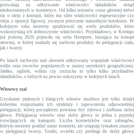
pozwalają na odkrywanie właściwości składników dotąd
niedocenianych w kosmetyce. Od kilku sezonów coraz głośniej mówi
się o oleju z konopii, który ma silne właściwości regeneracyjne czy
oleju z opuncji figowej, zwanym potocznie naturalnym botoksem. W
kolejnym roku możemy spodziewać się wielu produktów, które
wykorzystają ich dobroczynne właściwości. Przykładowo, w Kontigo
już jesienią 2020 pojawiła się seria Hempure, bazująca na konopi
siewnej, w której znalazły się zarówno produkty do pielęgnacji ciała,
jak i twarzy.
Po latach zachwytu nad aloesem odkrywamy wspaniałe właściwości
roślin oraz owoców popularnych w naszej szerokości geograficznej.
Jabłko, ogórek, wiśnia czy rzeżucha to tylko kilka przykładów
składników, o których na pewno usłyszymy w kolejnych latach.
Włosowy szał
Uzyskanie pięknych i lśniących włosów możliwe jest tylko dzięki
dobremu rozpoznaniu ich struktury i zapewnieniu odpowiedniej
pielęgnacji, której początkiem powinna być zdrowa i zadbana skóra
głowy. Pielęgnacja włosów oraz skóry głowy to jedna z prężniej
rozwijających się kategorii. Liczba kosmetyków oraz zabiegów,
którym możemy poddać nasze kosmyki, nie ustępuję rytuałom znanym
w pielęgnacji twarzy. Toniki, wcierki czy peelingi do skóry głowy