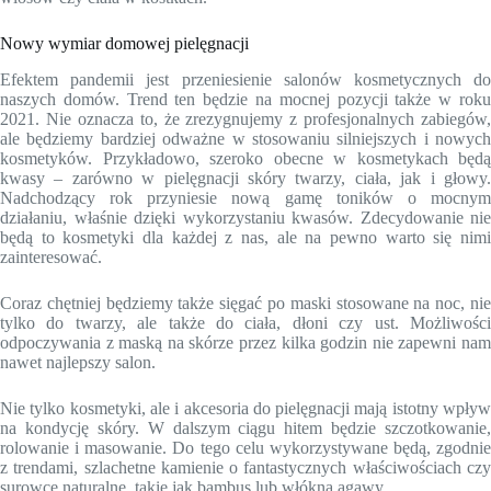
Nowy wymiar domowej pielęgnacji
Efektem pandemii jest przeniesienie salonów kosmetycznych do
naszych domów. Trend ten będzie na mocnej pozycji także w roku
2021. Nie oznacza to, że zrezygnujemy z profesjonalnych zabiegów,
ale będziemy bardziej odważne w stosowaniu silniejszych i nowych
kosmetyków. Przykładowo, szeroko obecne w kosmetykach będą
kwasy – zarówno w pielęgnacji skóry twarzy, ciała, jak i głowy.
Nadchodzący rok przyniesie nową gamę toników o mocnym
działaniu, właśnie dzięki wykorzystaniu kwasów. Zdecydowanie nie
będą to kosmetyki dla każdej z nas, ale na pewno warto się nimi
zainteresować.
Coraz chętniej będziemy także sięgać po maski stosowane na noc, nie
tylko do twarzy, ale także do ciała, dłoni czy ust. Możliwości
odpoczywania z maską na skórze przez kilka godzin nie zapewni nam
nawet najlepszy salon.
Nie tylko kosmetyki, ale i akcesoria do pielęgnacji mają istotny wpływ
na kondycję skóry. W dalszym ciągu hitem będzie szczotkowanie,
rolowanie i masowanie. Do tego celu wykorzystywane będą, zgodnie
z trendami, szlachetne kamienie o fantastycznych właściwościach czy
surowce naturalne, takie jak bambus lub włókna agawy.