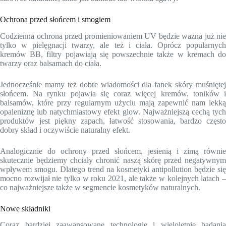
Ochrona przed słońcem i smogiem
Codzienna ochrona przed promieniowaniem UV będzie ważna już nie
tylko w pielęgnacji twarzy, ale też i ciała. Oprócz popularnych
kremów BB, filtry pojawiają się powszechnie także w kremach do
twarzy oraz balsamach do ciała.
Jednocześnie mamy też dobre wiadomości dla fanek skóry muśniętej
słońcem. Na rynku pojawia się coraz więcej kremów, toników i
balsamów, które przy regularnym użyciu mają zapewnić nam lekką
opaleniznę lub natychmiastowy efekt glow. Najważniejszą cechą tych
produktów jest piękny zapach, łatwość stosowania, bardzo często
dobry skład i oczywiście naturalny efekt.
Analogicznie do ochrony przed słońcem, jesienią i zimą równie
skutecznie będziemy chciały chronić naszą skórę przed negatywnym
wpływem smogu. Dlatego trend na kosmetyki antipollution będzie się
mocno rozwijał nie tylko w roku 2021, ale także w kolejnych latach –
co najważniejsze także w segmencie kosmetyków naturalnych.
Nowe składniki
Coraz bardziej zaawansowane technologie i wieloletnie badania