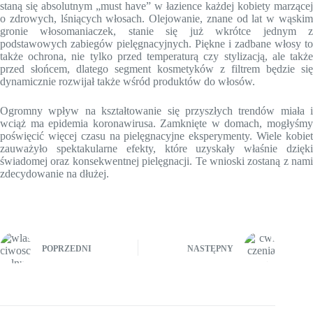
staną się absolutnym „must have” w łazience każdej kobiety marzącej
o zdrowych, lśniących włosach. Olejowanie, znane od lat w wąskim
gronie włosomaniaczek, stanie się już wkrótce jednym z
podstawowych zabiegów pielęgnacyjnych. Piękne i zadbane włosy to
także ochrona, nie tylko przed temperaturą czy stylizacją, ale także
przed słońcem, dlatego segment kosmetyków z filtrem będzie się
dynamicznie rozwijał także wśród produktów do włosów.
Ogromny wpływ na kształtowanie się przyszłych trendów miała i
wciąż ma epidemia koronawirusa. Zamknięte w domach, mogłyśmy
poświęcić więcej czasu na pielęgnacyjne eksperymenty. Wiele kobiet
zauważyło spektakularne efekty, które uzyskały właśnie dzięki
świadomej oraz konsekwentnej pielęgnacji. Te wnioski zostaną z nami
zdecydowanie na dłużej.
POPRZEDNI
NASTĘPNY