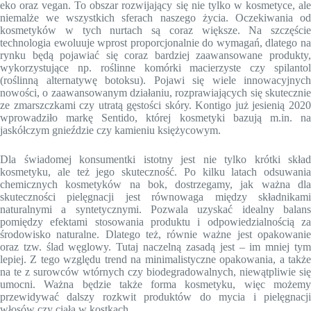
eko oraz vegan. To obszar rozwijający się nie tylko w kosmetyce, ale
niemalże we wszystkich sferach naszego życia. Oczekiwania od
kosmetyków w tych nurtach są coraz większe. Na szczęście
technologia ewoluuje wprost proporcjonalnie do wymagań, dlatego na
rynku będą pojawiać się coraz bardziej zaawansowane produkty,
wykorzystujące np. roślinne komórki macierzyste czy spilantol
(roślinną alternatywę botoksu). Pojawi się wiele innowacyjnych
nowości, o zaawansowanym działaniu, rozprawiających się skutecznie
ze zmarszczkami czy utratą gęstości skóry. Kontigo już jesienią 2020
wprowadziło markę Sentido, której kosmetyki bazują m.in. na
jaskółczym gnieździe czy kamieniu księżycowym.
Dla świadomej konsumentki istotny jest nie tylko krótki skład
kosmetyku, ale też jego skuteczność. Po kilku latach odsuwania
chemicznych kosmetyków na bok, dostrzegamy, jak ważna dla
skuteczności pielęgnacji jest równowaga między składnikami
naturalnymi a syntetycznymi. Pozwala uzyskać idealny balans
pomiędzy efektami stosowania produktu i odpowiedzialnością za
środowisko naturalne. Dlatego też, równie ważne jest opakowanie
oraz tzw. ślad węglowy. Tutaj naczelną zasadą jest – im mniej tym
lepiej. Z tego względu trend na minimalistyczne opakowania, a także
na te z surowców wtórnych czy biodegradowalnych, niewątpliwie się
umocni. Ważna będzie także forma kosmetyku, więc możemy
przewidywać dalszy rozkwit produktów do mycia i pielęgnacji
włosów czy ciała w kostkach.