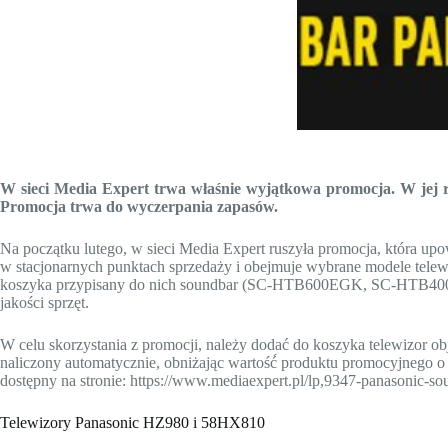
W sieci Media Expert trwa właśnie wyjątkowa promocja. W jej 
Promocja trwa do wyczerpania zapasów.
Na początku lutego, w sieci Media Expert ruszyła promocja, która up
w stacjonarnych punktach sprzedaży i obejmuje wybrane modele tel
koszyka przypisany do nich soundbar (SC-HTB600EGK, SC-HTB400EGK)
jakości sprzęt.
W celu skorzystania z promocji, należy dodać do koszyka telewizor o
naliczony automatycznie, obniżając wartość́ produktu promocyjnego o d
dostępny na stronie: https://www.mediaexpert.pl/lp,9347-panasonic-so
Telewizory Panasonic HZ980 i 58HX810