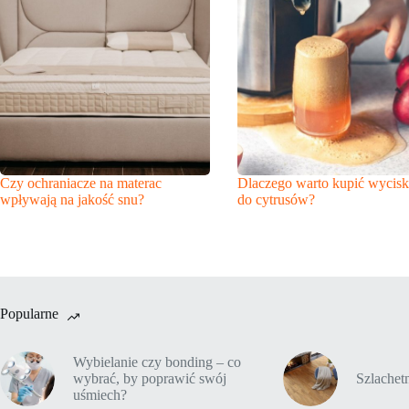
Czy ochraniacze na materac
Dlaczego warto kupić wycisk
wpływają na jakość snu?
do cytrusów?
Popularne
Wybielanie czy bonding – co
wybrać, by poprawić swój
Szlache
uśmiech?