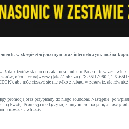
ramach, w sklepie stacjonarnym oraz internetowym, można kupić
oważnia klientów sklepu do zakupu soundbaru Panasonic w zestawie z T
ewizorów, oferujące najwyższą jakość obrazu (TX-55HZ980E, TX-65H
, aby móc cieszyć się nie tylko z rabatu w zestawie, ale również 
bjęty promocją oraz przypisany do niego soundbar. Następnie, po wpis
aną kwotę̨. Promocja nie łączy się̨ z innymi promocjami, a ilość́ prod
undbar-w-zestawie-z-tv