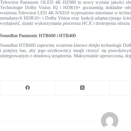
Telewizor Panasonic OLED 4K HZ980 to nowy wymiar jakości obrazu
Technologie Dolby Vision IQ i HDR10+ gwarantują dokładne odwz
wrażenia.Telewizor LED 4K HX810 wyposażono natomiast w technol
metadanych HDR10+ i Dolby Vision oraz funkcji adaptacyjnego ściemn
wydajność, dzięki wykorzystaniu procesora HCX i dostrojeniu obrazu 
Soundbar Panasonic HTB600 i HTB400
Soundbar HTB600 zapewnia wrażenia kinowe dzięki technologii Dolb
i potężny bas, aby jego użytkownicy mogli cieszyć się prawdz
zintegrowanym z obudową urządzenia. Maksymalnie uproszczona, dopa