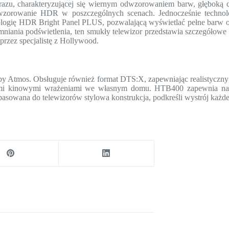
, charakteryzującej się wiernym odwzorowaniem barw, głęboką czer
orowanie HDR w poszczególnych scenach. Jednocześnie technolog
ogię HDR Bright Panel PLUS, pozwalającą wyświetlać pełne barw o
iania podświetlenia, ten smukły telewizor przedstawia szczegółowe 
przez specjalistę z Hollywood.
y Atmos. Obsługuje również format DTS:X, zapewniając realistyczn
iwymi kinowymi wrażeniami we własnym domu. HTB400 zapewnia n
sowana do telewizorów stylowa konstrukcja, podkreśli wystrój każde