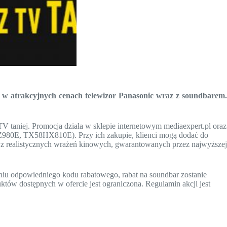
 w atrakcyjnych cenach telewizor Panasonic wraz z soundbarem.
V taniej. Promocja działa w sklepie internetowym mediaexpert.pl oraz
Z980E, TX58HX810E). Przy ich zakupie, klienci mogą dodać do
z realistycznych wrażeń kinowych, gwarantowanych przez najwyższej
aniu odpowiedniego kodu rabatowego, rabat na soundbar zostanie
uktów dostępnych w ofercie jest ograniczona. Regulamin akcji jest