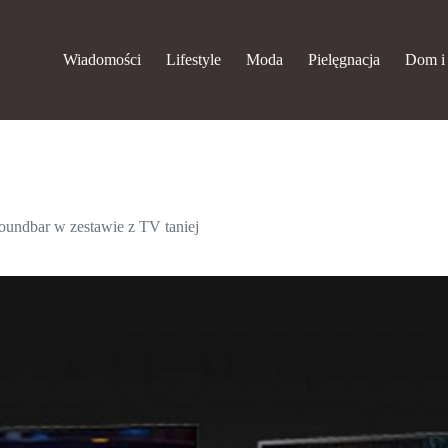
Wiadomości
Lifestyle
Moda
Pielęgnacja
Dom i
j
oundbar w zestawie z TV taniej