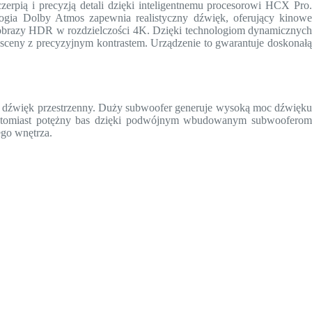
pią i precyzją detali dzięki inteligentnemu procesorowi HCX Pro.
ia Dolby Atmos zapewnia realistyczny dźwięk, oferujący kinowe
brazy HDR w rozdzielczości 4K. Dzięki technologiom dynamicznych
sceny z precyzyjnym kontrastem. Urządzenie to gwarantuje doskonałą
y dźwięk przestrzenny. Duży subwoofer generuje wysoką moc dźwięku
atomiast potężny bas dzięki podwójnym wbudowanym subwooferom
go wnętrza.