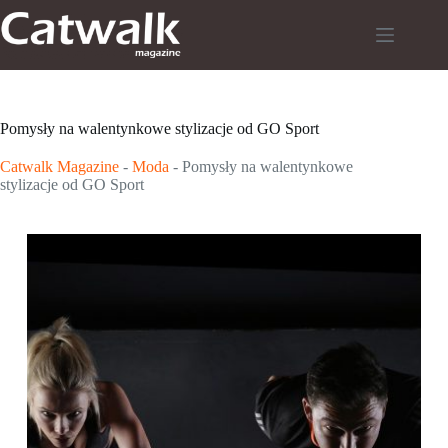
Przejdź
do
treści
Pomysły na walentynkowe stylizacje od GO Sport
Catwalk Magazine
-
Moda
-
Pomysły na walentynkowe
stylizacje od GO Sport