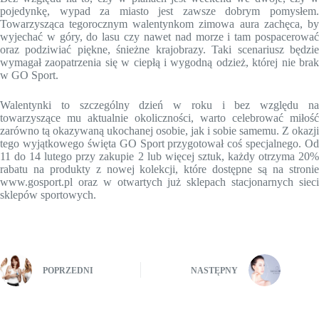
pojedynkę, wypad za miasto jest zawsze dobrym pomysłem.
Towarzysząca tegorocznym walentynkom zimowa aura zachęca, by
wyjechać w góry, do lasu czy nawet nad morze i tam pospacerować
oraz podziwiać piękne, śnieżne krajobrazy. Taki scenariusz będzie
wymagał zaopatrzenia się w ciepłą i wygodną odzież, której nie brak
w GO Sport.
Walentynki to szczególny dzień w roku i bez względu na
towarzyszące mu aktualnie okoliczności, warto celebrować miłość
zarówno tą okazywaną ukochanej osobie, jak i sobie samemu. Z okazji
tego wyjątkowego święta GO Sport przygotował coś specjalnego. Od
11 do 14 lutego przy zakupie 2 lub więcej sztuk, każdy otrzyma 20%
rabatu na produkty z nowej kolekcji, które dostępne są na stronie
www.gosport.pl oraz w otwartych już sklepach stacjonarnych sieci
sklepów sportowych.
POPRZEDNI
NASTĘPNY