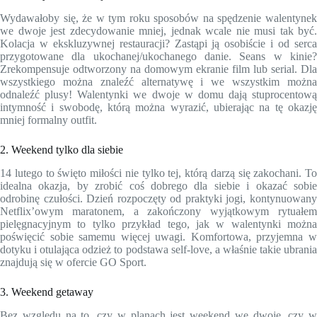
Wydawałoby się, że w tym roku sposobów na spędzenie walentynek
we dwoje jest zdecydowanie mniej, jednak wcale nie musi tak być.
Kolacja w ekskluzywnej restauracji? Zastąpi ją osobiście i od serca
przygotowane dla ukochanej/ukochanego danie. Seans w kinie?
Zrekompensuje odtworzony na domowym ekranie film lub serial. Dla
wszystkiego można znaleźć alternatywę i we wszystkim można
odnaleźć plusy! Walentynki we dwoje w domu dają stuprocentową
intymność i swobodę, którą można wyrazić, ubierając na tę okazję
mniej formalny outfit.
2. Weekend tylko dla siebie
14 lutego to święto miłości nie tylko tej, którą darzą się zakochani. To
idealna okazja, by zrobić coś dobrego dla siebie i okazać sobie
odrobinę czułości. Dzień rozpoczęty od praktyki jogi, kontynuowany
Netflix’owym maratonem, a zakończony wyjątkowym rytuałem
pielęgnacyjnym to tylko przykład tego, jak w walentynki można
poświęcić sobie samemu więcej uwagi. Komfortowa, przyjemna w
dotyku i otulająca odzież to podstawa self-love, a właśnie takie ubrania
znajdują się w ofercie GO Sport.
3. Weekend getaway
Bez względu na to, czy w planach jest weekend we dwoje, czy w