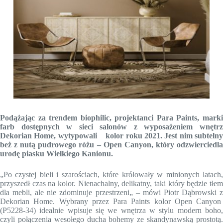
Podążając za trendem biophilic, projektanci Para Paints, marki
farb dostępnych w sieci salonów z wyposażeniem wnętrz
Dekorian Home, wytypowali kolor roku 2021. Jest nim subtelny
beż z nutą pudrowego różu – Open Canyon, który odzwierciedla
urodę piasku Wielkiego Kanionu.
„Po czystej bieli i szarościach, które królowały w minionych latach,
przyszedł czas na kolor. Nienachalny, delikatny, taki który będzie tłem
dla mebli, ale nie zdominuje przestrzeni„ – mówi Piotr Dąbrowski z
Dekorian Home. Wybrany przez Para Paints kolor Open Canyon
(P5228-34) idealnie wpisuje się we wnętrza w stylu modern boho,
czyli połączenia wesołego ducha bohemy ze skandynawską prostotą.