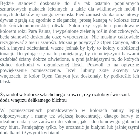
Będzie stanowić doskonałe tło dla tak ostatnio popularnych
sznurkowych makatek ściennych, a także dla wiklinowych mebli i
innych dodatków ręcznego rzemiosła. Pień zamiast stolika oraz jutowy
dywan zgrają się zgodnie z elegancką, prostą kanapą w kolorze écru
lub śródziemnomorskiej oliwki. Salon czy sypialnia pomalowane
kolorem roku Para Paints, i wypełnione zielenią roślin doniczkowych,
będą stanowić doskonalą oazę wypoczynku. Nie musimy całkowicie
rezygnować z bieli i szarości. Można je połączyć z Open Canyon, albo
też z innymi odcieniami, ważne jednak by były to kolory o zbliżonej
tonacji. Decydując się na to pamiętajmy, by ciemniejszymi barwami
ozdabiać ściany dobrze oświetlone, a tymi jaśniejszymi te, do których
słońce dochodzi w ograniczonej ilości. Pozwoli to na optyczne
powiększenie pomieszczenia. Jeżeli lubimy złote akcenty we
wnętrzach, to kolor Open Canyon jest doskonały, by podkreślić ich
blask.
Żyrandol w kolorze szlachetnego kruszcu, czy ozdobny świecznik
doda wnętrzu delikatnego blichtru
W pomieszczeniach pomalowanych w kolorach natury lepiej
odpoczywamy i mamy też większą koncentrację, dlatego barwy te
idealnie nadają się zarówno do salonu, jak i do domowego gabinetu
czy biura. Pamiętajmy tylko, by urozmaić je białymi lub jaśniejszymi
dodatkami i żywymi kwiatami.