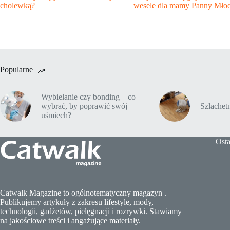
cholewką?
wesele dla mamy Panny Młod
Popularne
Wybielanie czy bonding – co
wybrać, by poprawić swój
Szlache
uśmiech?
Osta
Catwalk Magazine to ogólnotematyczny magazyn .
Publikujemy artykuły z zakresu lifestyle, mody,
technologii, gadżetów, pielęgnacji i rozrywki. Stawiamy
na jakościowe treści i angażujące materiały.