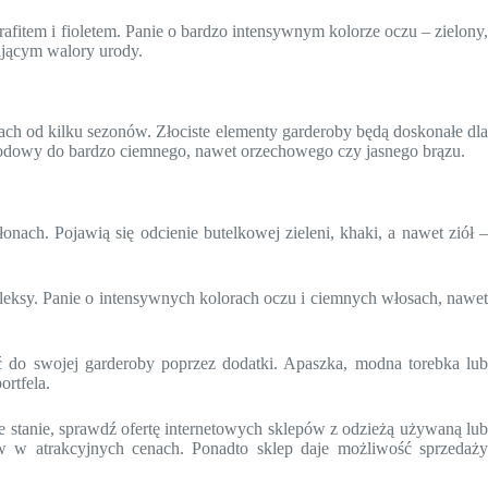
rafitem i fioletem. Panie o bardzo intensywnym kolorze oczu – zielony,
ającym walory urody.
ach od kilku sezonów. Złociste elementy garderoby będą doskonałe dla
, miodowy do bardzo ciemnego, nawet orzechowego czy jasnego brązu.
onach. Pojawią się odcienie butelkowej zieleni, khaki, a nawet ziół –
efleksy. Panie o intensywnych kolorach oczu i ciemnych włosach, nawet
 do swojej garderoby poprzez dodatki. Apaszka, modna torebka lub
ortfela.
ie stanie, sprawdź ofertę internetowych sklepów z odzieżą używaną lub
tów w atrakcyjnych cenach. Ponadto sklep daje możliwość sprzedaży