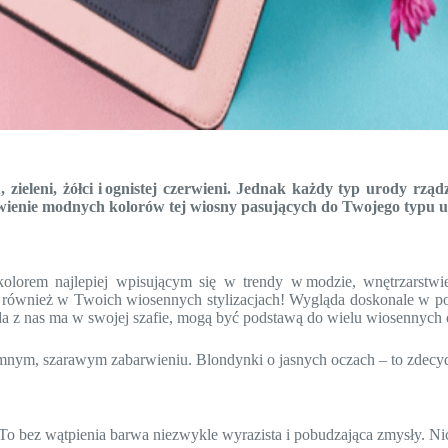
, zieleni, żółci i ognistej czerwieni. Jednak każdy typ urody rz
awienie modnych kolorów tej wiosny pasujących do Twojego typu
kolorem najlepiej wpisującym się w trendy w modzie, wnętrzarstwi
ównież w Twoich wiosennych stylizacjach! Wygląda doskonale w połąc
da z nas ma w swojej szafie, mogą być podstawą do wielu wiosennych 
 zimnym, szarawym zabarwieniu. Blondynki o jasnych oczach – to zdec
. To bez wątpienia barwa niezwykle wyrazista i pobudzająca zmysły. Ni