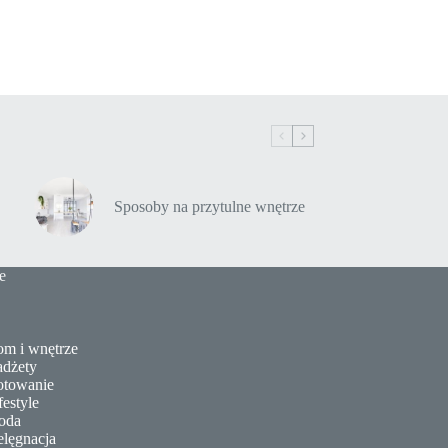
Sposoby na przytulne wnętrze
e
m i wnętrze
dżety
towanie
festyle
oda
elęgnacja