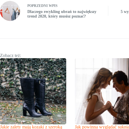
POPRZEDNI
WPIS
Dlaczego recykling ubrań to największy
5 wy
trend 2020, który musisz poznać?
Zobacz też:
Jakie zalety mają kozaki z szeroką
Jak powinna wyglądać sukni