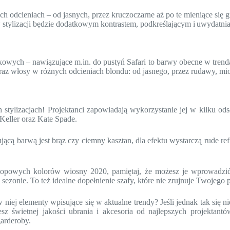
h odcieniach – od jasnych, przez kruczoczarne aż po te mieniące się g
 stylizacji będzie dodatkowym kontrastem, podkreślającym i uwydatni
kowych – nawiązujące m.in. do pustyń Safari to barwy obecne w trend
iegi oraz włosy w różnych odcieniach blondu: od jasnego, przez rudawy
stylizacjach! Projektanci zapowiadają wykorzystanie jej w kilku odsł
Keller oraz Kate Spade.
ującą barwą jest brąz czy ciemny kasztan, dla efektu wystarczą rude r
 topowych kolorów wiosny 2020, pamiętaj, że możesz je wprowadzić
zonie. To też idealne dopełnienie szafy, które nie zrujnuje Twojego p
niej elementy wpisujące się w aktualne trendy? Jeśli jednak tak się n
esz świetnej jakości ubrania i akcesoria od najlepszych projektan
garderoby.