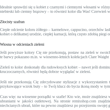
Idealnie sprawdzi się u kobiet z czarnymi i ciemnymi włosami w różnyc
niebieski lub ciemny brązowy – to również kolor dla Was! Czerwień w
Złocisty szafran
Ciepłe odcienie koloru żółtego – karmelowe, cappucino, orzechów las
kobiet o delikatnej urodzie, ciepłej karnacji, którą często zdobią p
Wiosna w odcieniach zieleni
Jeśli powyższe kolory Cię nie przekonują, postaw na zieleń w swoich 
te barwy pokazano m.in. w wiosenno-letnich kolekcjach Clare Waight 
Zieleń to kolor doskonały dla rudowłosych kobiet – nawet jeśli domin
kruczoczarnych, również będą dobrze wyglądać w zieleni.
Jeśli nie przekonują Cię zdecydowane stylizacje z wykorzystaniem
przykuwające wzrok buty – to Twój klucz do bycia ikoną mody w tym se
Czas więc na wiosenne porządki w szafie! Kto wie, może znajdziesz w 
ubraniami w jakości outletowej. Na stronie remixshop.com znajdzi
niechcianych ubrań, które na pewno znajdziesz po przejrzeniu swojej 