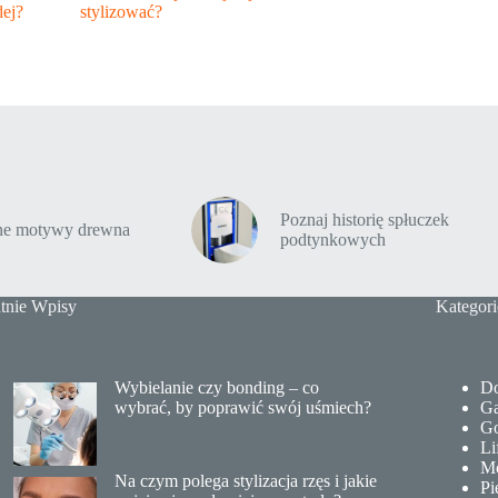
ej?
stylizować?
Poznaj historię spłuczek
tne motywy drewna
podtynkowych
tnie Wpisy
Kategori
Wybielanie czy bonding – co
Do
wybrać, by poprawić swój uśmiech?
Ga
Go
Li
M
Na czym polega stylizacja rzęs i jakie
Pi