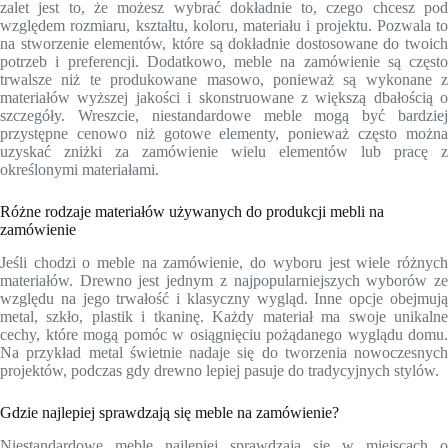
zalet jest to, że możesz wybrać dokładnie to, czego chcesz pod
względem rozmiaru, kształtu, koloru, materiału i projektu. Pozwala to
na stworzenie elementów, które są dokładnie dostosowane do twoich
potrzeb i preferencji. Dodatkowo, meble na zamówienie są często
trwalsze niż te produkowane masowo, ponieważ są wykonane z
materiałów wyższej jakości i skonstruowane z większą dbałością o
szczegóły. Wreszcie, niestandardowe meble mogą być bardziej
przystępne cenowo niż gotowe elementy, ponieważ często można
uzyskać zniżki za zamówienie wielu elementów lub pracę z
określonymi materiałami.
Różne rodzaje materiałów używanych do produkcji mebli na
zamówienie
Jeśli chodzi o meble na zamówienie, do wyboru jest wiele różnych
materiałów. Drewno jest jednym z najpopularniejszych wyborów ze
względu na jego trwałość i klasyczny wygląd. Inne opcje obejmują
metal, szkło, plastik i tkaninę. Każdy materiał ma swoje unikalne
cechy, które mogą pomóc w osiągnięciu pożądanego wyglądu domu.
Na przykład metal świetnie nadaje się do tworzenia nowoczesnych
projektów, podczas gdy drewno lepiej pasuje do tradycyjnych stylów.
Gdzie najlepiej sprawdzają się meble na zamówienie?
Niestandardowe meble najlepiej sprawdzają się w miejscach o