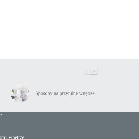
Sposoby na przytulne wnętrze
e
m i wnętrze