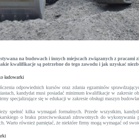
stywana na budowach i innych miejscach związanych z pracami zi
kie kwalifikacje są potrzebne do tego zawodu i jak uzyskać niez
ko ładowarki
zenia odpowiednich kursów oraz zdania egzaminów sprawdzających u
astach, kandydat musi posiadać minimum kwalifikacje w zakresie ob
firmy specjalizujące się w edukacji w zakresie obsługi maszyn budowla
ależy spełnić kilka wymagań formalnych. Przede wszystkim, kandy
lekarskiego o braku przeciwwskazań zdrowotnych do wykonywania p
h. Warto również pamiętać, że niektóre firmy mogą wymagać od swoic
rki