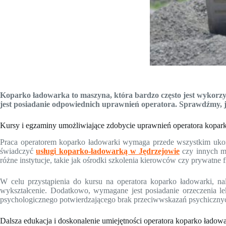
Koparko ładowarka to maszyna, która bardzo często jest wykorzy
jest posiadanie odpowiednich uprawnień operatora. Sprawdźmy, ja
Kursy i egzaminy umożliwiające zdobycie uprawnień operatora kopar
Praca operatorem koparko ładowarki wymaga przede wszystkim ukońc
świadczyć
usługi koparko-ładowarką w Jędrzejowie
czy innych mi
różne instytucje, takie jak ośrodki szkolenia kierowców czy prywatne 
W celu przystąpienia do kursu na operatora koparko ładowarki, n
wykształcenie. Dodatkowo, wymagane jest posiadanie orzeczenia 
psychologicznego potwierdzającego brak przeciwwskazań psychicznyc
Dalsza edukacja i doskonalenie umiejętności operatora koparko ładowa