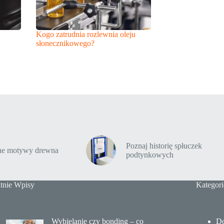
Kogo zatrudnia rozlewnia oleju
słonecznikowego?
Poznaj historię spłuczek
tne motywy drewna
podtynkowych
tnie Wpisy
Kategori
Wybielanie czy bonding – co
Do