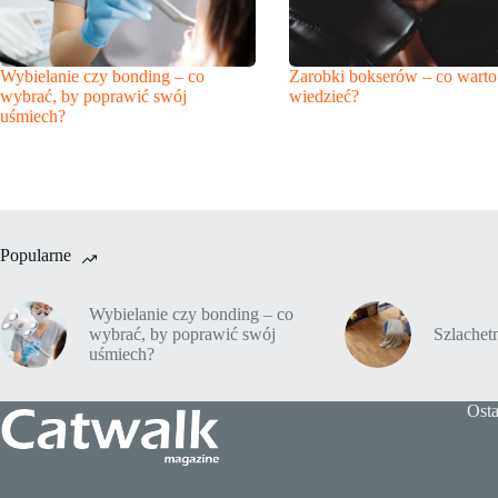
Wybielanie czy bonding – co
Zarobki bokserów – co warto
wybrać, by poprawić swój
wiedzieć?
uśmiech?
Popularne
Wybielanie czy bonding – co
wybrać, by poprawić swój
Szlache
uśmiech?
Osta