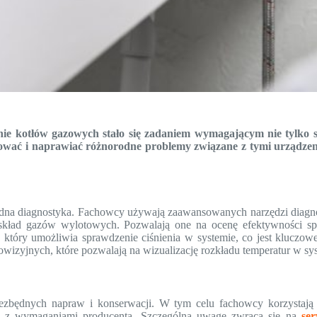
e kotłów gazowych stało się zadaniem wymagającym nie tylko sze
wać i naprawiać różnorodne problemy związane z tymi urządzeni
a diagnostyka. Fachowcy używają zaawansowanych narzędzi diagnosty
zą skład gazów wylotowych. Pozwalają one na ocenę efektywności s
który umożliwia sprawdzenie ciśnienia w systemie, co jest kluczowe
zyjnych, które pozwalają na wizualizację rozkładu temperatur w sy
iezbędnych napraw i konserwacji. W tym celu fachowcy korzystają
ie z wymaganiami producenta. Szczególną uwagę zwraca się na
se