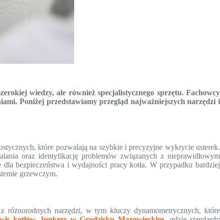
rokiej wiedzy, ale również specjalistycznego sprzętu. Fachowcy
ami. Poniżej przedstawiamy przegląd najważniejszych narzędzi i
cznych, które pozwalają na szybkie i precyzyjne wykrycie usterek.
palania oraz identyfikację problemów związanych z nieprawidłowym
 dla bezpieczeństwa i wydajności pracy kotła. W przypadku bardziej
stemie grzewczym.
 z różnorodnych narzędzi, w tym kluczy dynamometrycznych, które
rwis kotłów Junkers w Grodzisku Mazowieckim
, gdzie standard