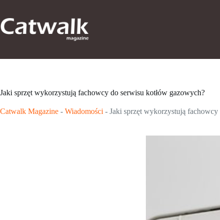
Przejdź
do
treści
Jaki sprzęt wykorzystują fachowcy do serwisu kotłów gazowych?
Catwalk Magazine
-
Wiadomości
-
Jaki sprzęt wykorzystują fachowc