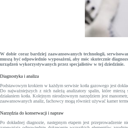
W dobie coraz bardziej zaawansowanych technologii, serwisowani
muszą być odpowiednio wyposażeni, aby móc skutecznie diagnozo
urządzeń wykorzystywanych przez specjalistów w tej dziedzinie.
Diagnostyka i analiza
Podstawowym krokiem w każdym serwisie kotła gazowego jest dokładn
Do najważniejszych z nich należą analizatory spalin, które mier
działaniem kotła. Kolejnym nieodzownym narzędziem jest manometr, 
zaawansowanych analiz, fachowcy mogą również używać kamer termowi
Narzędzia do konserwacji i napraw
Po dokładnej diagnozie, następnym etapem jest przeprowadzenie n
zapewniają odpowiednie dokręcenie wszystkich elementów zgodn