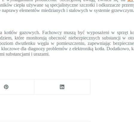
ków ciepła używane są specjalistyczne szczotki i odkurzacze przemy
ałe naprawy elementów miedzianych i stalowych w systemie grzewczym
ia kotłów gazowych. Fachowcy muszą być wyposażeni w sprzęt kon
iem, które monitorują obecność niebezpiecznych substancji w oto
 poziom dwutlenku węgla w pomieszczeniu, zapewniając bezpieczne
st kluczowe dla diagnozy problemów z elektroniką kotła. Dodatkowo, k
mi substancjami i urazami.