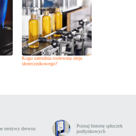
Kogo zatrudnia rozlewnia oleju
słonecznikowego?
Poznaj historię spłuczek
tne motywy drewna
podtynkowych