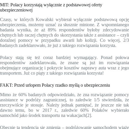
MIT: Polacy korzystają wyłącznie z podstawowej oferty
ubezpieczeniowej
Czasy, w których Kowalski wybierał wyłącznie podstawową opcję
ubezpieczenia, możemy uznać za słusznie minione. Z wspomnianego
badania wynika, że aż 89% respondentów byłoby zdecydowanie
chętnych lub raczej chętnych do skorzystania także z assistance – czyli
doraźnej pomocy w przypadku awarii lub kolizji. Co więcej, 2/3
badanych zadeklarowało, że już z takiego rozwiązania korzysta.
Polacy stają się też coraz bardziej wymagający. Ponad połowa
respondentów zadeklarowała, że znane są już im rozwiązania
obejmujące organizację i pokrycie kosztów naprawy auta wraz z jego
transportem. Już co piąty z takiego rozwiązania korzysta!
FAKT: Przed urlopem Polacy rzadko myślą o ubezpieczeniu
Mimo że 60% badanych odpowiedziało, że zna rozwiązanie pomocy
assistance w podróży zagranicznej, to zaledwie 1/5 stwierdziła, że
rzeczywiście je stosuje. Należy jednak pamiętać, że jeszcze nie tak
dawno temu, bo w 2017 r., zaledwie 60% Polaków wybierało
samochód jako środek transportu na wakacjach[2].
Obecnie ta tendencja się zmienia – podróżowanie samochodem wiąże