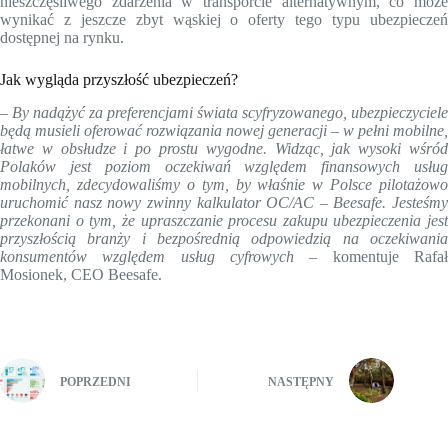
nieszczęśliwego zdarzenia w transporcie alternatywnym, co może
wynikać z jeszcze zbyt wąskiej o oferty tego typu ubezpieczeń
dostępnej na rynku.
Jak wygląda przyszłość ubezpieczeń?
– By nadążyć za preferencjami świata scyfryzowanego, ubezpieczyciele
będą musieli oferować rozwiązania nowej generacji – w pełni mobilne,
łatwe w obsłudze i po prostu wygodne. Widząc, jak wysoki wśród
Polaków jest poziom oczekiwań względem finansowych usług
mobilnych, zdecydowaliśmy o tym, by właśnie w Polsce pilotażowo
uruchomić nasz nowy zwinny kalkulator OC/AC – Beesafe. Jesteśmy
przekonani o tym, że upraszczanie procesu zakupu ubezpieczenia jest
przyszłością branży i bezpośrednią odpowiedzią na oczekiwania
konsumentów względem usług cyfrowych –
komentuje Rafa
Mosionek, CEO Beesafe.
POPRZEDNI
NASTĘPNY