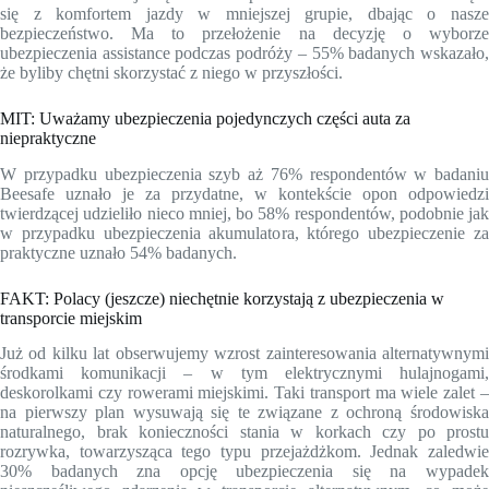
się z komfortem jazdy w mniejszej grupie, dbając o nasze
bezpieczeństwo. Ma to przełożenie na decyzję o wyborze
ubezpieczenia assistance podczas podróży – 55% badanych wskazało,
że byliby chętni skorzystać z niego w przyszłości.
MIT: Uważamy ubezpieczenia pojedynczych części auta za
niepraktyczne
W przypadku ubezpieczenia szyb aż 76% respondentów w badaniu
Beesafe uznało je za przydatne, w kontekście opon odpowiedzi
twierdzącej udzieliło nieco mniej, bo 58% respondentów, podobnie jak
w przypadku ubezpieczenia akumulatora, którego ubezpieczenie za
praktyczne uznało 54% badanych.
FAKT: Polacy (jeszcze) niechętnie korzystają z ubezpieczenia w
transporcie miejskim
Już od kilku lat obserwujemy wzrost zainteresowania alternatywnymi
środkami komunikacji – w tym elektrycznymi hulajnogami,
deskorolkami czy rowerami miejskimi. Taki transport ma wiele zalet –
na pierwszy plan wysuwają się te związane z ochroną środowiska
naturalnego, brak konieczności stania w korkach czy po prostu
rozrywka, towarzysząca tego typu przejażdżkom. Jednak zaledwie
30% badanych zna opcję ubezpieczenia się na wypadek