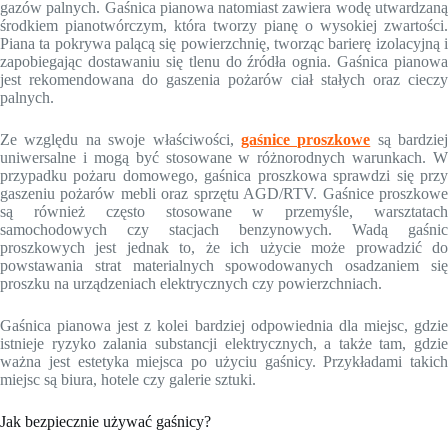
gazów palnych. Gaśnica pianowa natomiast zawiera wodę utwardzaną
środkiem pianotwórczym, która tworzy pianę o wysokiej zwartości.
Piana ta pokrywa palącą się powierzchnię, tworząc barierę izolacyjną i
zapobiegając dostawaniu się tlenu do źródła ognia. Gaśnica pianowa
jest rekomendowana do gaszenia pożarów ciał stałych oraz cieczy
palnych.
Ze względu na swoje właściwości,
gaśnice proszkowe
są bardziej
uniwersalne i mogą być stosowane w różnorodnych warunkach. W
przypadku pożaru domowego, gaśnica proszkowa sprawdzi się przy
gaszeniu pożarów mebli oraz sprzętu AGD/RTV. Gaśnice proszkowe
są również często stosowane w przemyśle, warsztatach
samochodowych czy stacjach benzynowych. Wadą gaśnic
proszkowych jest jednak to, że ich użycie może prowadzić do
powstawania strat materialnych spowodowanych osadzaniem się
proszku na urządzeniach elektrycznych czy powierzchniach.
Gaśnica pianowa jest z kolei bardziej odpowiednia dla miejsc, gdzie
istnieje ryzyko zalania substancji elektrycznych, a także tam, gdzie
ważna jest estetyka miejsca po użyciu gaśnicy. Przykładami takich
miejsc są biura, hotele czy galerie sztuki.
Jak bezpiecznie używać gaśnicy?