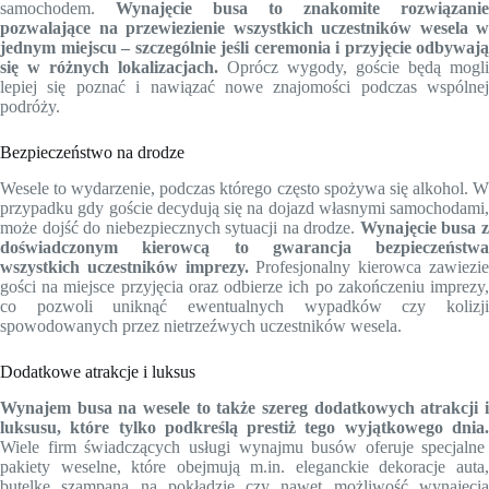
samochodem.
Wynajęcie busa to znakomite rozwiązanie
pozwalające na przewiezienie wszystkich uczestników wesela w
jednym miejscu – szczególnie jeśli ceremonia i przyjęcie odbywają
się w różnych lokalizacjach.
Oprócz wygody, goście będą mogli
lepiej się poznać i nawiązać nowe znajomości podczas wspólnej
podróży.
Bezpieczeństwo na drodze
Wesele to wydarzenie, podczas którego często spożywa się alkohol. W
przypadku gdy goście decydują się na dojazd własnymi samochodami,
może dojść do niebezpiecznych sytuacji na drodze.
Wynajęcie busa 
doświadczonym kierowcą to gwarancja bezpieczeństwa
wszystkich uczestników imprezy.
Profesjonalny kierowca zawiezi
gości na miejsce przyjęcia oraz odbierze ich po zakończeniu imprezy,
co pozwoli uniknąć ewentualnych wypadków czy kolizji
spowodowanych przez nietrzeźwych uczestników wesela.
Dodatkowe atrakcje i luksus
Wynajem busa na wesele to także szereg dodatkowych atrakcji i
luksusu, które tylko podkreślą prestiż tego wyjątkowego dnia.
Wiele firm świadczących usługi wynajmu busów oferuje specjalne
pakiety weselne, które obejmują m.in. eleganckie dekoracje auta,
butelkę szampana na pokładzie czy nawet możliwość wynajęcia