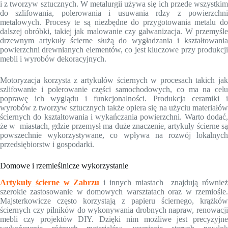
i z tworzyw sztucznych. W metalurgii używa się ich przede wszystkim
do szlifowania, polerowania i usuwania rdzy z powierzchni
metalowych. Procesy te są niezbędne do przygotowania metalu do
dalszej obróbki, takiej jak malowanie czy galwanizacja. W przemyśle
drzewnym artykuły ścierne służą do wygładzania i kształtowania
powierzchni drewnianych elementów, co jest kluczowe przy produkcji
mebli i wyrobów dekoracyjnych.
Motoryzacja korzysta z artykułów ściernych w procesach takich jak
szlifowanie i polerowanie części samochodowych, co ma na celu
poprawę ich wyglądu i funkcjonalności. Produkcja ceramiki i
wyrobów z tworzyw sztucznych także opiera się na użyciu materiałów
ściernych do kształtowania i wykańczania powierzchni. Warto dodać,
że w miastach, gdzie przemysł ma duże znaczenie, artykuły ścierne są
powszechnie wykorzystywane, co wpływa na rozwój lokalnych
przedsiębiorstw i gospodarki.
Domowe i rzemieślnicze wykorzystanie
Artykuły ścierne w Zabrzu
i innych miastach znajdują równie
szerokie zastosowanie w domowych warsztatach oraz w rzemiośle.
Majsterkowicze często korzystają z papieru ściernego, krążków
ściernych czy pilników do wykonywania drobnych napraw, renowacji
mebli czy projektów DIY. Dzięki nim możliwe jest precyzyjne