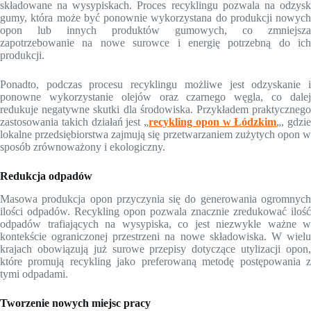
składowane na wysypiskach. Proces recyklingu pozwala na odzysk
gumy, która może być ponownie wykorzystana do produkcji nowych
opon lub innych produktów gumowych, co zmniejsza
zapotrzebowanie na nowe surowce i energię potrzebną do ich
produkcji.
Ponadto, podczas procesu recyklingu możliwe jest odzyskanie i
ponowne wykorzystanie olejów oraz czarnego węgla, co dalej
redukuje negatywne skutki dla środowiska. Przykładem praktycznego
zastosowania takich działań jest „
recykling opon w Łódzkim
„, gdzie
lokalne przedsiębiorstwa zajmują się przetwarzaniem zużytych opon w
sposób zrównoważony i ekologiczny.
Redukcja odpadów
Masowa produkcja opon przyczynia się do generowania ogromnych
ilości odpadów. Recykling opon pozwala znacznie zredukować ilość
odpadów trafiających na wysypiska, co jest niezwykle ważne w
kontekście ograniczonej przestrzeni na nowe składowiska. W wielu
krajach obowiązują już surowe przepisy dotyczące utylizacji opon,
które promują recykling jako preferowaną metodę postępowania z
tymi odpadami.
Tworzenie nowych miejsc pracy