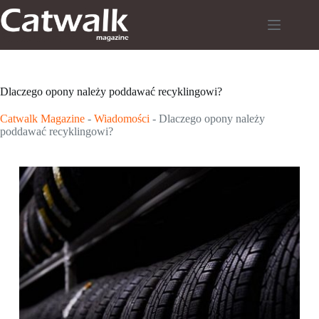
Przejdź
do
treści
Dlaczego opony należy poddawać recyklingowi?
Catwalk Magazine
-
Wiadomości
-
Dlaczego opony należy
poddawać recyklingowi?