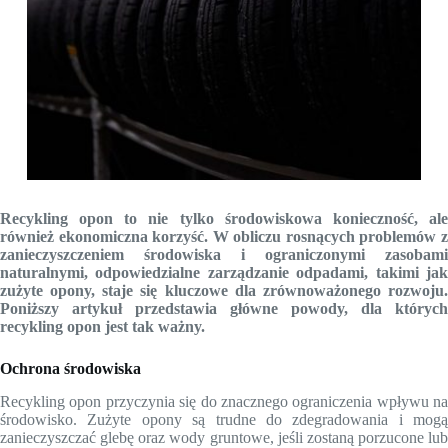
Recykling opon to nie tylko środowiskowa konieczność, ale
również ekonomiczna korzyść. W obliczu rosnących problemów z
zanieczyszczeniem środowiska i ograniczonymi zasobami
naturalnymi, odpowiedzialne zarządzanie odpadami, takimi jak
zużyte opony, staje się kluczowe dla zrównoważonego rozwoju.
Poniższy artykuł przedstawia główne powody, dla których
recykling opon jest tak ważny.
Ochrona środowiska
Recykling opon przyczynia się do znacznego ograniczenia wpływu na
środowisko. Zużyte opony są trudne do zdegradowania i mogą
zanieczyszczać glebę oraz wody gruntowe, jeśli zostaną porzucone lub